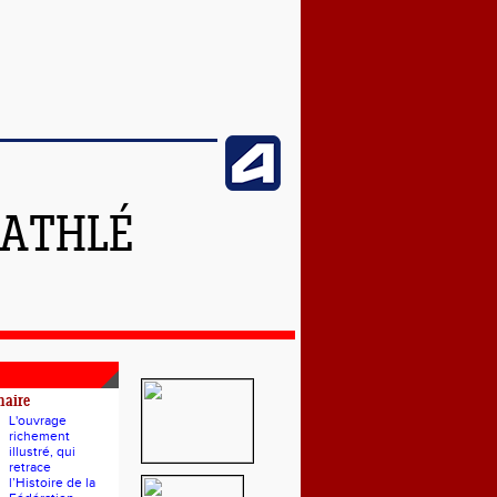
 ATHLÉ
naire
L'ouvrage
richement
illustré, qui
retrace
l’Histoire de la