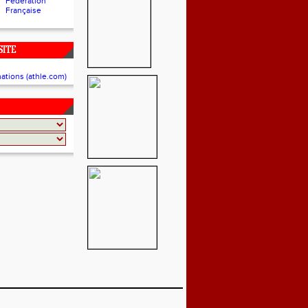
Fédération
Française
SITE
mations (athle.com)