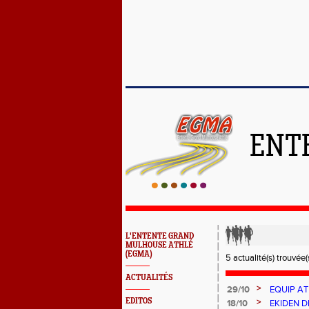
ENT
L'ENTENTE GRAND
MULHOUSE ATHLÉ
(EGMA)
5 actualité(s) trouvée(s
ACTUALITÉS
>
29/10
EQUIP AT
EDITOS
>
18/10
EKIDEN 