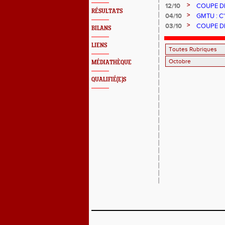
>
12/10
COUPE DE
RÉSULTATS
>
04/10
GMTU : C
>
03/10
COUPE DE
BILANS
LIENS
MÉDIATHÈQUE
QUALIFIÉ(E)S