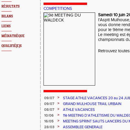
RÉSULTATS
COMPETITIONS
Samedi 10 juin 
BILANS
l'Asptt Mulhouse
vous donne rend
LIENS
pour le 9ème me
Le meeting est 
MÉDIATHÈQUE
championnats du
QUALIFIÉ(E)S
Retrouvez toutes 
>
09/07
STAGE ATHLE VACANCES 20 au 24 JUIL
MULHOUSE
>
09/07
GRAND MULHOUSE TRAIL URBAIN
>
08/07
ATHLE VACANCES
>
10/06
11è MEETING D'ATHLETISME DU WALDE
>
16/05
MEETING SPRINT SAUTS LANCERS DU 
>
28/03
ASSEMBLEE GENERALE