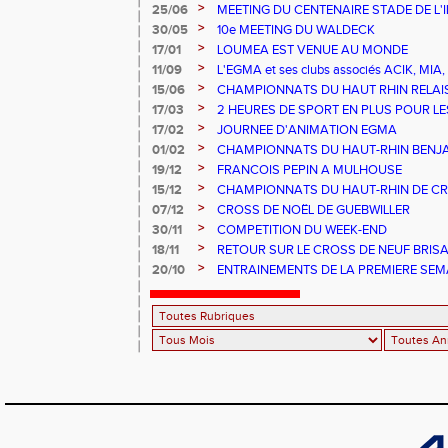
>
25/06
MEETING DU CENTENAIRE STADE DE L'
>
30/05
10e MEETING DU WALDECK
>
17/01
LOUMEA EST VENUE AU MONDE
>
11/09
L'EGMA et ses clubs associés ACIK, M
EXPLOR'ASSO
>
15/06
CHAMPIONNATS DU HAUT RHIN RELAI
>
17/03
2 HEURES DE SPORT EN PLUS POUR LE
>
17/02
JOURNEE D'ANIMATION EGMA
>
01/02
CHAMPIONNATS DU HAUT-RHIN BENJAM
EGMA
>
19/12
FRANCOIS PEPIN A MULHOUSE
>
15/12
CHAMPIONNATS DU HAUT-RHIN DE C
>
07/12
CROSS DE NOËL DE GUEBWILLER
>
30/11
COMPETITION DU WEEK-END
>
18/11
RETOUR SUR LE CROSS DE NEUF BRIS
>
20/10
ENTRAINEMENTS DE LA PREMIERE SEM
TOUSSAINT