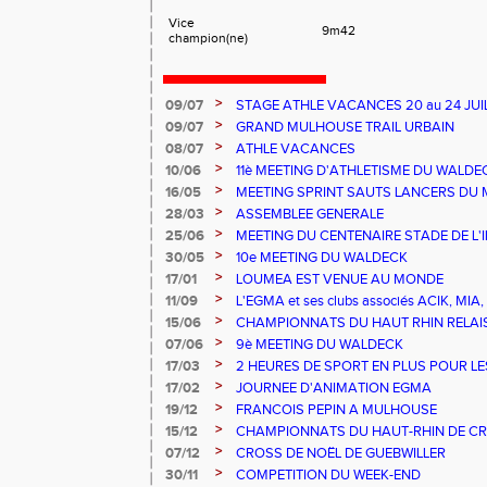
Vice
9m42
champion(ne)
>
09/07
STAGE ATHLE VACANCES 20 au 24 JUIL
MULHOUSE
>
09/07
GRAND MULHOUSE TRAIL URBAIN
>
08/07
ATHLE VACANCES
>
10/06
11è MEETING D'ATHLETISME DU WALDE
>
16/05
MEETING SPRINT SAUTS LANCERS DU 
>
28/03
ASSEMBLEE GENERALE
>
25/06
MEETING DU CENTENAIRE STADE DE L'
>
30/05
10e MEETING DU WALDECK
>
17/01
LOUMEA EST VENUE AU MONDE
>
11/09
L'EGMA et ses clubs associés ACIK, M
EXPLOR'ASSO
>
15/06
CHAMPIONNATS DU HAUT RHIN RELAI
>
07/06
9è MEETING DU WALDECK
>
17/03
2 HEURES DE SPORT EN PLUS POUR LE
>
17/02
JOURNEE D'ANIMATION EGMA
>
19/12
FRANCOIS PEPIN A MULHOUSE
>
15/12
CHAMPIONNATS DU HAUT-RHIN DE C
>
07/12
CROSS DE NOËL DE GUEBWILLER
>
30/11
COMPETITION DU WEEK-END