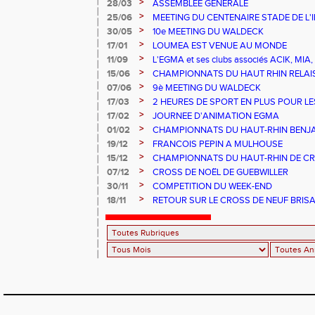
>
28/03
ASSEMBLEE GENERALE
>
25/06
MEETING DU CENTENAIRE STADE DE L'
>
30/05
10e MEETING DU WALDECK
>
17/01
LOUMEA EST VENUE AU MONDE
>
11/09
L'EGMA et ses clubs associés ACIK, M
EXPLOR'ASSO
>
15/06
CHAMPIONNATS DU HAUT RHIN RELAI
>
07/06
9è MEETING DU WALDECK
>
17/03
2 HEURES DE SPORT EN PLUS POUR LE
>
17/02
JOURNEE D'ANIMATION EGMA
>
01/02
CHAMPIONNATS DU HAUT-RHIN BENJAM
EGMA
>
19/12
FRANCOIS PEPIN A MULHOUSE
>
15/12
CHAMPIONNATS DU HAUT-RHIN DE C
>
07/12
CROSS DE NOËL DE GUEBWILLER
>
30/11
COMPETITION DU WEEK-END
>
18/11
RETOUR SUR LE CROSS DE NEUF BRIS