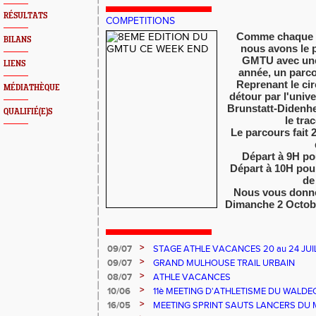
RÉSULTATS
COMPETITIONS
Comme chaque a
BILANS
nous avons le p
GMTU avec un
LIENS
année,
un parco
Reprenant le circ
MÉDIATHÈQUE
détour par l'unive
Brunstatt-Didenhe
QUALIFIÉ(E)S
le tra
Le parcours fait
Départ à 9H po
Départ à 10H pou
de
Nous vous donn
Dimanche 2 Octobr
>
09/07
STAGE ATHLE VACANCES 20 au 24 JUIL
MULHOUSE
>
09/07
GRAND MULHOUSE TRAIL URBAIN
>
08/07
ATHLE VACANCES
>
10/06
11è MEETING D'ATHLETISME DU WALDE
>
16/05
MEETING SPRINT SAUTS LANCERS DU 