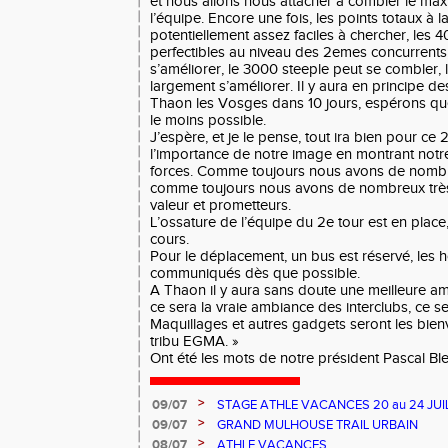
et nous allons nous attacher à combler le ma
l’équipe. Encore une fois, les points totaux à 
potentiellement assez faciles à chercher, les 
perfectibles au niveau des 2emes concurrents,
s’améliorer, le 3000 steeple peut se combler
largement s’améliorer. Il y aura en principe de
Thaon les Vosges dans 10 jours, espérons que
le moins possible.
J’espère, et je le pense, tout ira bien pour ce 2
l’importance de notre image en montrant notre
forces. Comme toujours nous avons de nombr
comme toujours nous avons de nombreux très
valeur et prometteurs.
L’ossature de l’équipe du 2e tour est en place,
cours.
Pour le déplacement, un bus est réservé, les h
communiqués dès que possible.
A Thaon il y aura sans doute une meilleure a
ce sera la vraie ambiance des interclubs, ce s
Maquillages et autres gadgets seront les bien
tribu EGMA. »
Ont été les mots de notre président Pascal Bl
>
09/07
STAGE ATHLE VACANCES 20 au 24 JUIL
MULHOUSE
>
09/07
GRAND MULHOUSE TRAIL URBAIN
>
08/07
ATHLE VACANCES