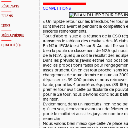
RÉSULTATS
COMPETITIONS
BILANS
« Un rapide retour sur les interclubs 1er tour 
LIENS
sont investis avant et pendant la compétition 
sincères remerciements.
MÉDIATHÈQUE
Tout d’abord, suite à la réunion de la CSO régi
transmets le tableau des résultats des 16 clu
QUALIFIÉ(E)S
En N2A l’EGMA est 7e sur 8. Au total 11e sur l
bien la poule de classement de N2A qui nous i
de la N2A, quel que soit le résultat des équip
Dans les prévisions j’avais estimé nos possibi
avec les propositions faites pour l’engagement
assez prudent. On en est tout proche, sans les
changement de toute dernière minute au 300
dépasser les 39 000 points et nous retrouver
haute, parmi les 4 premières équipes (39 169 
premier tour avait cette particularité de pouvo
pour le 2e tour, nous devrons donc nous batt
maintien.
Evidemment, dans un interclubs, rien ne se p
qu’il en soit, il convient avant tout de féliciter 
porté le maillot et aussi les jurys en nombre d
remercier.
Nous valons bien mieux que cette 7e place au 