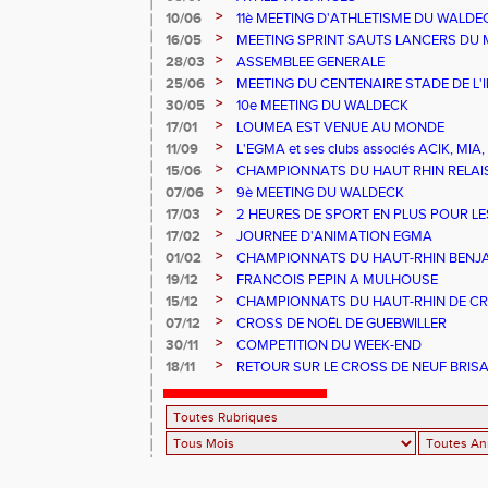
>
10/06
11è MEETING D'ATHLETISME DU WALDE
>
16/05
MEETING SPRINT SAUTS LANCERS DU 
>
28/03
ASSEMBLEE GENERALE
>
25/06
MEETING DU CENTENAIRE STADE DE L'
>
30/05
10e MEETING DU WALDECK
>
17/01
LOUMEA EST VENUE AU MONDE
>
11/09
L'EGMA et ses clubs associés ACIK, M
EXPLOR'ASSO
>
15/06
CHAMPIONNATS DU HAUT RHIN RELAI
>
07/06
9è MEETING DU WALDECK
>
17/03
2 HEURES DE SPORT EN PLUS POUR LE
>
17/02
JOURNEE D'ANIMATION EGMA
>
01/02
CHAMPIONNATS DU HAUT-RHIN BENJAM
EGMA
>
19/12
FRANCOIS PEPIN A MULHOUSE
>
15/12
CHAMPIONNATS DU HAUT-RHIN DE C
>
07/12
CROSS DE NOËL DE GUEBWILLER
>
30/11
COMPETITION DU WEEK-END
>
18/11
RETOUR SUR LE CROSS DE NEUF BRIS