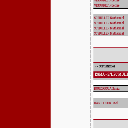
VIGOURET Noemie
VIGOURET Noemie
SCHULLER Nathanael
SCHULLER Nathanael
SCHULLER Nathanael
SCHULLER Nathanael
>>
Statistiques
EGMA - S/L FC MULH
BOUDRIOUA Sonia
DANIEL SOK Gael