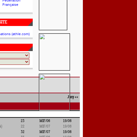
Fédération
Française
SITE
mations (athle.com)
Jury
<<
23
MIF/06
19/06
4)
22
MIF/07
19/06
32
MIF/07
19/06