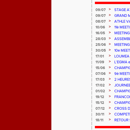
>
09/07
STAGE AT
MULHOU
>
09/07
GRAND M
>
08/07
ATHLE 
>
10/06
11è MEE
>
16/05
MEETING
>
28/03
ASSEMBL
>
25/06
MEETING
>
30/05
10e MEE
>
17/01
LOUMEA 
>
11/09
L'EGMA e
EXPLOR
>
15/06
CHAMPIO
>
07/06
9è MEET
>
17/03
2 HEURE
>
17/02
JOURNEE
>
01/02
CHAMPIO
EGMA
>
19/12
FRANCOI
>
15/12
CHAMPIO
>
07/12
CROSS D
>
30/11
COMPETI
>
18/11
RETOUR 