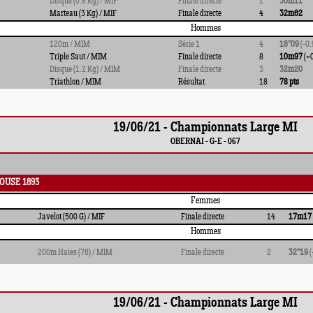
Disque (0.8 Kg) / MIF
Finale directe
1
30m11
Marteau (3 Kg) / MIF
Finale directe
4
32m62
Hommes
120m / MIM
Série 1
4
16''09
(-0.
Triple Saut / MIM
Finale directe
8
10m97
(+0
Disque (1.2 Kg) / MIM
Finale directe
3
32m20
Triathlon / MIM
Résultat
18
78 pts
19/06/21 - Championnats Large MI
OBERNAI - G-E - 067
OUSE 1893
Femmes
Javelot (500 G) / MIF
Finale directe
14
17m17
Hommes
200m Haies (76) / MIM
Finale directe
2
32''19
(
19/06/21 - Championnats Large MI