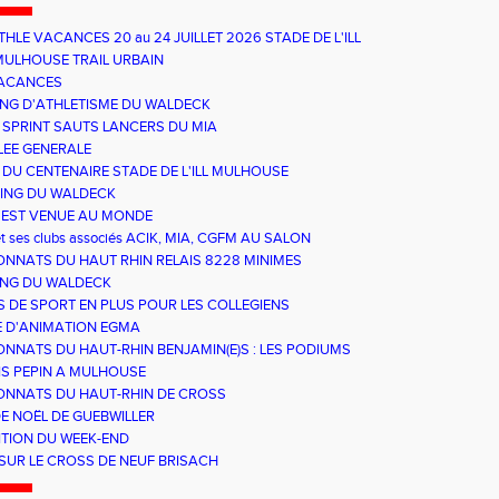
HLE VACANCES 20 au 24 JUILLET 2026 STADE DE L'ILL
SE
ULHOUSE TRAIL URBAIN
VACANCES
TING D'ATHLETISME DU WALDECK
 SPRINT SAUTS LANCERS DU MIA
EE GENERALE
 DU CENTENAIRE STADE DE L'ILL MULHOUSE
TING DU WALDECK
EST VENUE AU MONDE
t ses clubs associés ACIK, MIA, CGFM AU SALON
'ASSO
NNATS DU HAUT RHIN RELAIS 8228 MINIMES
ING DU WALDECK
S DE SPORT EN PLUS POUR LES COLLEGIENS
 D'ANIMATION EGMA
NNATS DU HAUT-RHIN BENJAMIN(E)S : LES PODIUMS
S PEPIN A MULHOUSE
NNATS DU HAUT-RHIN DE CROSS
E NOËL DE GUEBWILLER
TION DU WEEK-END
SUR LE CROSS DE NEUF BRISACH