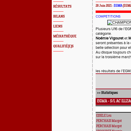
28 Juin 2021 -
EGMA
(EGM
RÉSULTATS
COMPETITIONS
BILANS
LIENS
Plusieurs U16 de l'E
catégorie.
MÉDIATHÈQUE
Noémie Vigouret
et
M
seront présentes à la
QUALIFIÉ(E)S
belle sélection pour el
Au disque toujours ch
sur la troisième marc
les résultats de l'EGM
>>
Statistiques
EGMA - S/L AC ILLZ
EISELE Lou
PERCHAIS Margot
PERCHAIS Margot