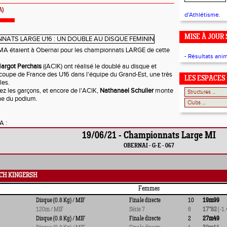
A)
d'Athlétisme.
MISE À JOUR 
GMA étaient à Obernai pour les championnats LARGE de cette
- Résultats ani
argot Perchais
((ACIK) ont réalisé le doublé au disque et
 coupe de France des U16 dans l'équipe du Grand-Est, une très
LES ESPACES
les.
ez les garçons, et encore de l'ACIK,
Nathanael Schuller
monte
he du podium.
A :
19/06/21 - Championnats Large MI
OBERNAI - G-E - 067
ACH KINGERSH
Femmes
Disque (0.8 Kg) / MIF
Finale directe
10
19m99
120m / MIF
Série 7
6
17''82
(-1.
Disque (0.8 Kg) / MIF
Finale directe
2
27m49