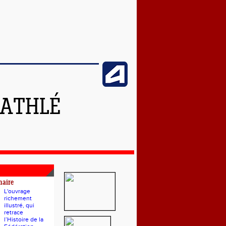
 ATHLÉ
naire
L'ouvrage
richement
illustré, qui
retrace
l’Histoire de la