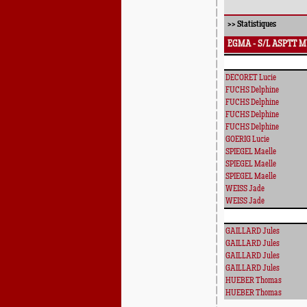
>>
Statistiques
EGMA - S/L ASPTT 
DECORET Lucie
FUCHS Delphine
FUCHS Delphine
FUCHS Delphine
FUCHS Delphine
GOERIG Lucie
SPIEGEL Maelle
SPIEGEL Maelle
SPIEGEL Maelle
WEISS Jade
WEISS Jade
GAILLARD Jules
GAILLARD Jules
GAILLARD Jules
GAILLARD Jules
HUEBER Thomas
HUEBER Thomas