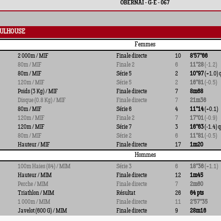
OBERNAI - G-E - 067
MULHOUSE
Femmes
2 000m / MIF
Finale directe
10
8'57''66
80m / MIF
Finale 2
6
11''28
(-1.2)
80m / MIF
Série 5
2
10''97
(+1.0) 
120m / MIF
Série 5
2
16''81
(-0.5)
Poids (3 Kg) / MIF
Finale directe
7
8m68
Disque (0.8 Kg) / MIF
Finale directe
7
21m36
80m / MIF
Série 6
4
11''14
(+0.1)
120m / MIF
Finale 2
7
17''01
(-0.9)
120m / MIF
Série 7
3
16''63
(-1.4) q
80m / MIF
Série 2
6
11''81
(-0.5)
Hauteur / MIF
Finale directe
17
1m20
Hommes
100m Haies (84) / MIM
Série 3
6
18''36
(+1.1)
Hauteur / MIM
Finale directe
12
1m45
Perche / MIM
Finale directe
7
2m60
Triathlon / MIM
Résultat
26
64 pts
1 000m / MIM
Finale directe
11
2'57''35
Javelot (600 G) / MIM
Finale directe
9
28m16