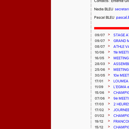
Contacts : Entente G
Nadia BLEU
secretar
Pascal BLEU
pascal
>
09/07
STAGE AT
MULHOU
>
09/07
GRAND M
>
08/07
ATHLE 
>
10/06
11è MEE
>
16/05
MEETING
>
28/03
ASSEMBL
>
25/06
MEETING
>
30/05
10e MEE
>
17/01
LOUMEA 
>
11/09
L'EGMA e
EXPLOR
>
15/06
CHAMPIO
>
07/06
9è MEET
>
17/03
2 HEURE
>
17/02
JOURNEE
>
01/02
CHAMPIO
EGMA
>
19/12
FRANCOI
>
15/12
CHAMPIO