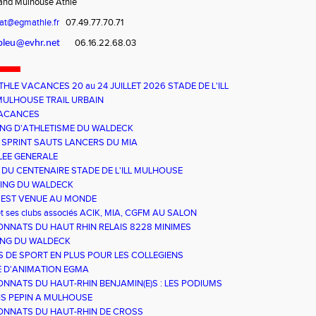
rand Mulhouse Athlé
iat@egmathle.fr
07.49.77.70.71
06.16.22.68.03
.bleu@evhr.net
HLE VACANCES 20 au 24 JUILLET 2026 STADE DE L'ILL
SE
ULHOUSE TRAIL URBAIN
VACANCES
TING D'ATHLETISME DU WALDECK
 SPRINT SAUTS LANCERS DU MIA
EE GENERALE
 DU CENTENAIRE STADE DE L'ILL MULHOUSE
TING DU WALDECK
EST VENUE AU MONDE
t ses clubs associés ACIK, MIA, CGFM AU SALON
'ASSO
NNATS DU HAUT RHIN RELAIS 8228 MINIMES
ING DU WALDECK
S DE SPORT EN PLUS POUR LES COLLEGIENS
 D'ANIMATION EGMA
NNATS DU HAUT-RHIN BENJAMIN(E)S : LES PODIUMS
S PEPIN A MULHOUSE
NNATS DU HAUT-RHIN DE CROSS