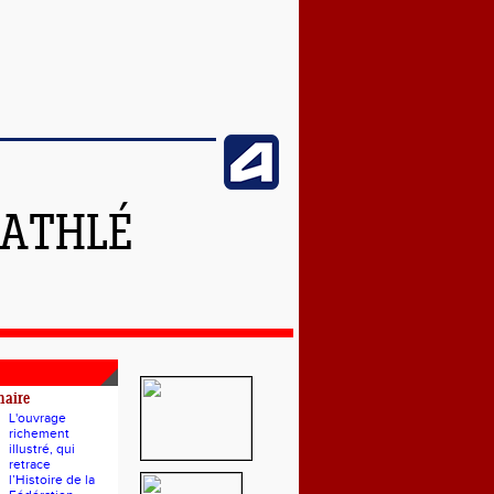
 ATHLÉ
naire
L'ouvrage
richement
illustré, qui
retrace
l’Histoire de la