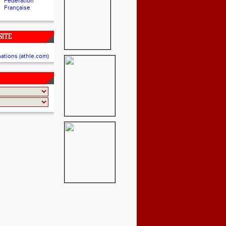
Fédération
Française
SITE
mations (athle.com)