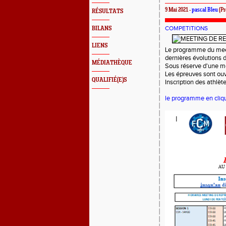
9 Mai 2021 -
pascal Bleu
(Pr
RÉSULTATS
COMPETITIONS
BILANS
LIENS
Le programme du meet
dernières évolutions d
MÉDIATHÈQUE
Sous réserve d'une mo
Les épreuves sont ouv
QUALIFIÉ(E)S
Inscription des athlète
le programme en cliqu