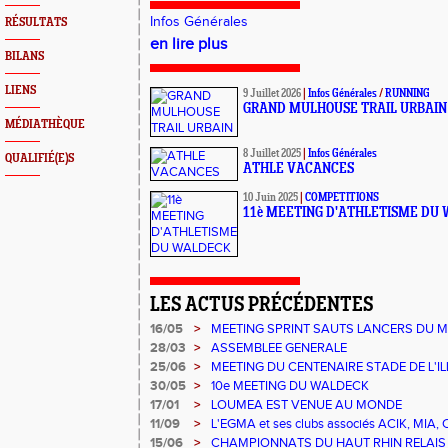
Infos Générales
RÉSULTATS
en lire plus
BILANS
LIENS
9 Juillet 2026
|
Infos Générales
/
RUNNING
GRAND MULHOUSE TRAIL URBAIN
MÉDIATHÈQUE
8 Juillet 2025
|
Infos Générales
QUALIFIÉ(E)S
ATHLE VACANCES
10 Juin 2025
|
COMPETITIONS
11è MEETING D'ATHLETISME DU
LES ACTUS PRÉCÉDENTES
16/05
>
MEETING SPRINT SAUTS LANCERS DU M
28/03
>
ASSEMBLEE GENERALE
25/06
>
MEETING DU CENTENAIRE STADE DE L'I
30/05
>
10e MEETING DU WALDECK
17/01
>
LOUMEA EST VENUE AU MONDE
11/09
>
L'EGMA et ses clubs associés ACIK, MI
EXPLOR'ASSO
15/06
>
CHAMPIONNATS DU HAUT RHIN RELAIS