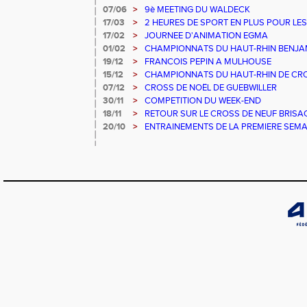
07/06
>
9è MEETING DU WALDECK
17/03
>
2 HEURES DE SPORT EN PLUS POUR LE
17/02
>
JOURNEE D'ANIMATION EGMA
01/02
>
CHAMPIONNATS DU HAUT-RHIN BENJAMI
EGMA
19/12
>
FRANCOIS PEPIN A MULHOUSE
15/12
>
CHAMPIONNATS DU HAUT-RHIN DE CR
07/12
>
CROSS DE NOËL DE GUEBWILLER
30/11
>
COMPETITION DU WEEK-END
18/11
>
RETOUR SUR LE CROSS DE NEUF BRISA
20/10
>
ENTRAINEMENTS DE LA PREMIERE SEMA
TOUSSAINT